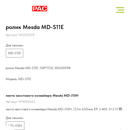
ролик Mesda MD-S11E
Артикул:
WG00098
Для техники
MD-S11E
ролик Mesda MD-S11E, 108*1150, WG00098
Модель: MD-S11E
лента хвостового конвейера Mesda MD-J10H
Цил
Артикул:
W9A00065
Арт
лента хвостового конвейера Mesda MD-J10H, 12.1m 650mm EP 3 400 3+2 H 环
Цил
形带, W9A00065
Для техники
Для
MD-J10H
M