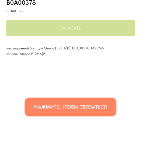
B0A00378
B0A00378
ЗАКАЗАТЬ
шестигранный болт для Mesda F12HA(B), B0A00378, М20*45
Модель: Mesda F12HA(B)
НАЖМИТЕ, ЧТОБЫ СВЯЗАТЬСЯ