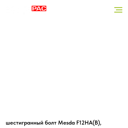
шестигранный болт Mesda F12HA(B),