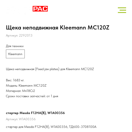
Щека неподвижная Kleemann MC120Z
Артикул:
2292013
Для техники
Kleemann
Щека неподвижная (Fixed jaw plates) для Kleemann MC120Z
Вес: 1683 кг.
Модель: Kleemann MC120Z
Материал: Mn18Cr2
Сроки поставки запчастей: от 1 дня
стартер Mesda F12HA(B), W1A00356
Рол
Артикул:
W1A00356
Арт
стартер для Mesda F12HA(B), W1A00356, ТД600-3708100А
Рол