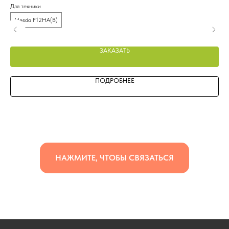
Для техники
Для
Mesda F12HA(B)
M
ЗАКАЗАТЬ
ПОДРОБНЕЕ
НАЖМИТЕ, ЧТОБЫ СВЯЗАТЬСЯ