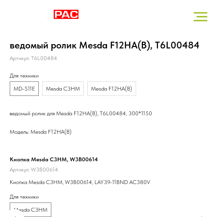
ведомый ролик Mesda F12HA(B), T6L00484
Артикул:
T6L00484
Для техники
MD-S11E
Mesda C3HM
Mesda F12HA(B)
ведомый ролик для Mesda F12HA(B), T6L00484, 300*1150
Модель: Mesda F12HA(B)
Кнопка Mesda C3HM, W3B00614
воз
Артикул:
W3B00614
Арт
Кнопка Mesda C3HM, W3B00614, LAY39-11BND AC380V
воз
Для техники
Для
Mesda C3HM
M