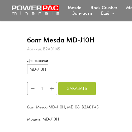
Mesda
Rock Crusher
Мc
Запчасти
Ещё
болт Mesda MD-J10H
Артикул:
B2A01145
Для техники
MD-J10H
ЗАКАЗАТЬ
болт Mesda MD-J10H, ME106, B2A01145
Модель: MD-J10H