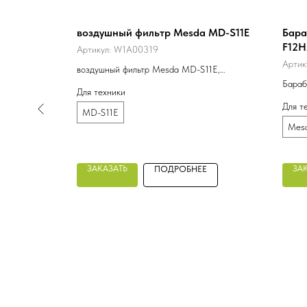
воздушный фильтр Mesda MD-S11E
Бара
F12H
Артикул:
W1A00319
Артик
воздушный фильтр Mesda MD-S11E,
YK2237U1W (реально DKBKS1-1109101-U,
Бараб
Для техники
W1A00319
F12HA
Для т
MD-S11E
320 А
Mes
ЗАКАЗАТЬ
ЗА
Е
ПОДРОБНЕЕ