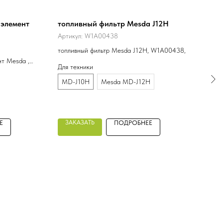
элемент
топливный фильтр Mesda J12H
ниж
Артикул:
W1A00438
Арти
топливный фильтр Mesda J12H, W1A00438,
нижн
т Mesda ,
M0L4
Для техники
Для 
MD-J10H
Mesda MD-J12H
MD-
ЗАКАЗАТЬ
ЗА
Е
ПОДРОБНЕЕ