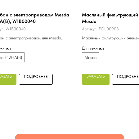
бан с электроприводом Mesda
Масляный фильтрующий 
A(B), W1B00040
Mesda
ул:
W1B00040
Артикул:
FOL00903
ан с электроприводом для Mesda
Масляный фильтрующий элемен
(B), W1B00040, ТДИ-4,0-1,6-500-
K11-1012250-02, FOL00903
ехники
Для техники
=710
da F12HA(B)
Mesda
КАЗАТЬ
ЗАКАЗАТЬ
ПОДРОБНЕЕ
ПОДРОБНЕ