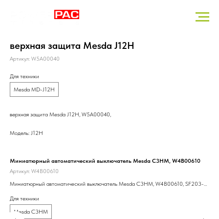
верхная защита Mesda J12H
Артикул:
W5A00040
Для техники
Mesda MD-J12H
верхная защита Mesda J12H, W5A00040,
Модель: J12H
Миниатюрный автоматический выключатель Mesda C3HM, W4B00610
Рол
Артикул:
W4B00610
Арт
Миниатюрный автоматический выключатель Mesda C3HM, W4B00610, SF203-
Рол
C10/3P
Для техники
Для
Mesda C3HM
M