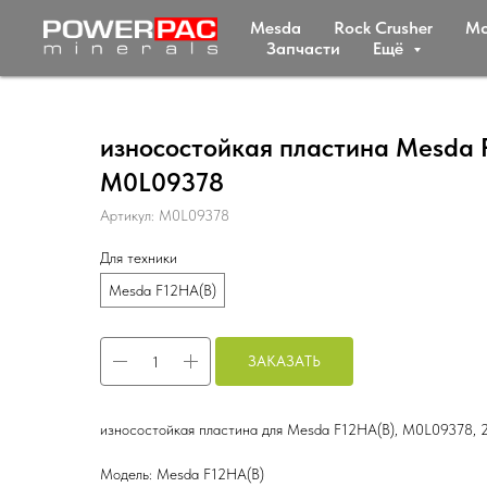
Mesda
Rock Crusher
Мc
Запчасти
Ещё
износостойкая пластина Mesda 
M0L09378
Артикул:
M0L09378
Для техники
Mesda F12HA(B)
ЗАКАЗАТЬ
износостойкая пластина для Mesda F12HA(B), M0L09378,
Модель: Mesda F12HA(B)