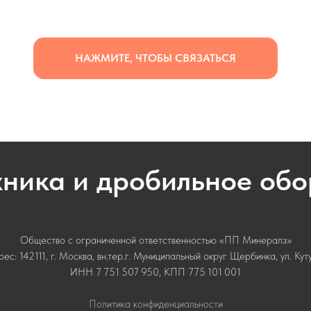
НАЖМИТЕ, ЧТОБЫ СВЯЗАТЬСЯ
хника и дробильное об
Общество с ограниченной ответственностью «ПП Минералз»
с: 142111, г. Москва, вн.тер.г. Муниципальный округ Щербинка, ул. Кутузо
ИНН 7 751 507 950, КПП 775 101 001
Политика конфиденциальности