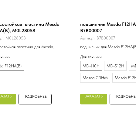
состойкая пластина Mesda
подшипник Mesda F12HA
A(B), M0L28058
B7B00007
ул:
M0L28058
Артикул:
B7B00007
остойкая пластина для Mesda
подшипник для Mesda F12HA(B
(B), M0L28058, 320*280*20
22208CC//W33
ехники
Для техники
da F12HA(B)
MD-J10H
MD-S12H
MD
Mesda C3HM
Mesda F12
КАЗАТЬ
ЗАКАЗАТЬ
ПОДРОБНЕЕ
ПОДРОБНЕ