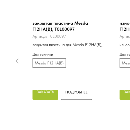
стины
закрытая пластина Mesda
изно
86
F12HA(B), T0L00097
F12H
Артикул:
T0L00097
Артик
для Mesda
закрытая пластина для Mesda F12HA(B),
износ
T0L00097, ПТ-260ИС
F12HA
Для техники
Для т
Mesda F12HA(B)
Mes
ЗАКАЗАТЬ
ЗА
Е
ПОДРОБНЕЕ