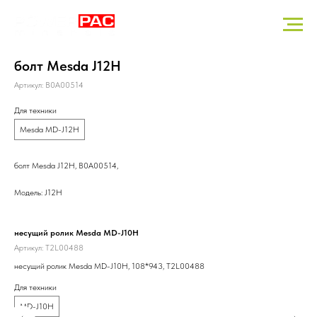
болт Mesda J12H
Артикул:
B0A00514
Для техники
Mesda MD-J12H
болт Mesda J12H, B0A00514,
Модель: J12H
несущий ролик Mesda MD-J10H
кли
Артикул:
T2L00488
Арт
несущий ролик Mesda MD-J10H, 108*943, T2L00488
кли
Для техники
Для
MD-J10H
M