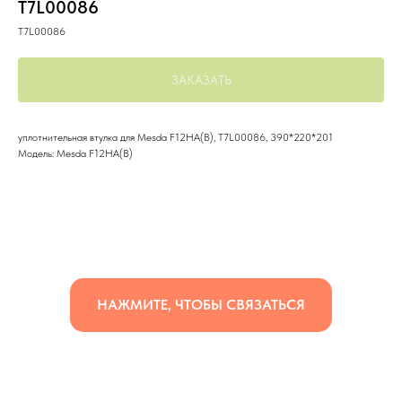
T7L00086
T7L00086
ЗАКАЗАТЬ
уплотнительная втулка для Mesda F12HA(B), T7L00086, 390*220*201
Модель: Mesda F12HA(B)
НАЖМИТЕ, ЧТОБЫ СВЯЗАТЬСЯ