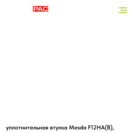
уплотнительная втулка Mesda F12HA(B),