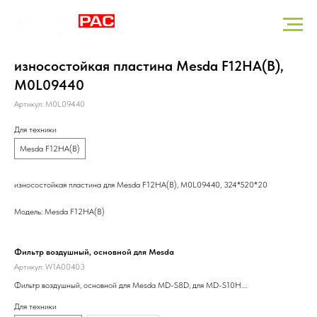
износостойкая пластина Mesda F12HA(B),
M0L09440
Артикул:
M0L09440
Для техники
Mesda F12HA(B)
износостойкая пластина для Mesda F12HA(B), M0L09440, 324*520*20
Модель: Mesda F12HA(B)
Фильтр воздушный, основной для Mesda
кон
Артикул:
W1A00403
Арт
Фильтр воздушный, основной для Mesda MD-S8D, для MD-S10H.
кон
W1A00403, P812363 (Tsn-Цитрон/91228)
Нео
Для техники
Для