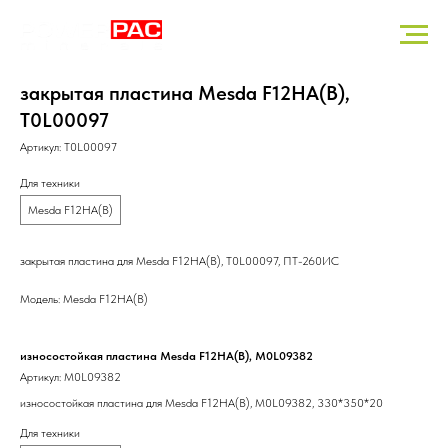
закрытая пластина Mesda F12HA(B),
T0L00097
Артикул:
T0L00097
Для техники
Mesda F12HA(B)
закрытая пластина для Mesda F12HA(B), T0L00097, ПТ-260ИС
Модель: Mesda F12HA(B)
износостойкая пластина Mesda F12HA(B), M0L09382
вер
Артикул:
M0L09382
Арт
износостойкая пластина для Mesda F12HA(B), M0L09382, 330*350*20
вер
Для техники
Для