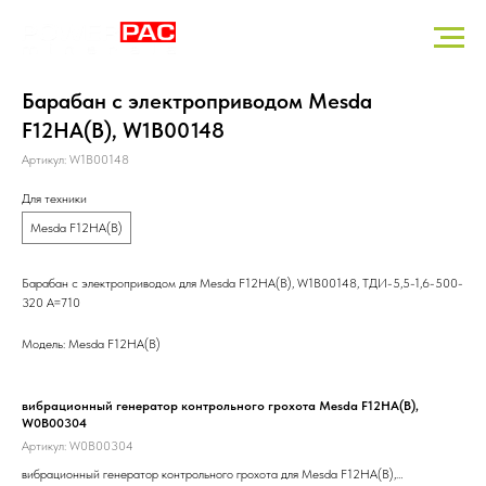
Барабан с электроприводом Mesda
F12HA(B), W1B00148
Артикул:
W1B00148
Для техники
Mesda F12HA(B)
Барабан с электроприводом для Mesda F12HA(B), W1B00148, ТДИ-5,5-1,6-500-
320 А=710
Модель: Mesda F12HA(B)
вибрационный генератор контрольного грохота Mesda F12HA(B),
Rai
W0B00304
Арт
Артикул:
W0B00304
Rai
вибрационный генератор контрольного грохота для Mesda F12HA(B),
DK3