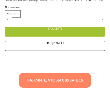
лента хвостового конвейера Mesda MD-J10H, 12.1m 650mm EP 3 400 3+2 H 环
топ
形带, W9A00065
Для техники
Для
MD-J10H
M
ЗАКАЗАТЬ
ПОДРОБНЕЕ
НАЖМИТЕ, ЧТОБЫ СВЯЗАТЬСЯ