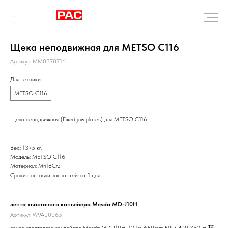
Щека неподвижная для METSO C116
Артикул:
MM0378716
Для техники
METSO C116
Щека неподвижная (Fixed jaw plates) для METSO C116
Вес: 1375 кг.
Модель: METSO C116
Материал: Mn18Cr2
Сроки поставки запчастей: от 1 дня
лента хвостового конвейера Mesda MD-J10H
топ
Артикул:
W9A00065
Арт