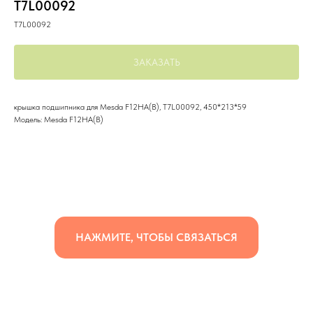
T7L00092
T7L00092
ЗАКАЗАТЬ
крышка подшипника для Mesda F12HA(B), T7L00092, 450*213*59
Модель: Mesda F12HA(B)
НАЖМИТЕ, ЧТОБЫ СВЯЗАТЬСЯ