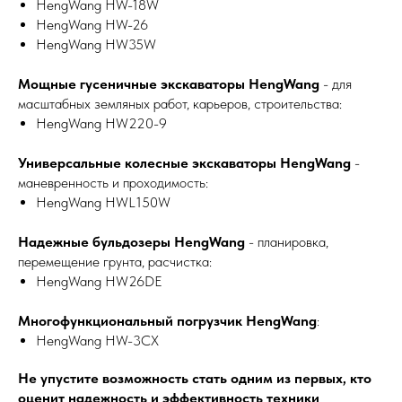
HengWang HW-18W
HengWang HW-26
HengWang HW35W
Мощные гусеничные экскаваторы HengWang
- для
масштабных земляных работ, карьеров, строительства:
HengWang HW220-9
Универсальные колесные экскаваторы HengWang
-
маневренность и проходимость:
HengWang HWL150W
Надежные бульдозеры HengWang
- планировка,
перемещение грунта, расчистка:
HengWang HW26DE
Многофункциональный погрузчик HengWang
:
HengWang HW-3CX
Не упустите возможность стать одним из первых, кто
оценит надежность и эффективность техники