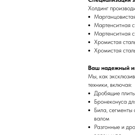
Холдинг производи
Марганцовистая 
Мартенситная с
Мартенситная с
Хромистая стал
Хромистая стал
Ваш надежный ин
Мы, как эксклюзи
техники, включая:
Дробящие плиты
Бронеконуса дл
Била, сегменты 
валом
Разгонные и др