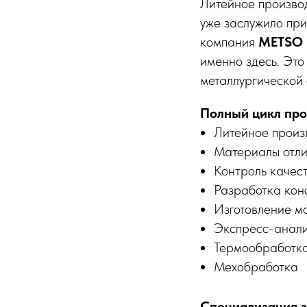
Литейное произво
уже заслужило пр
компания
METSO 
именно здесь. Это
металлургической 
Полный цикл про
Литейное произ
Материалы отли
Контроль качес
Разработка кон
Изготовление м
Экспресс-анали
Термообработк
Мехобработка
Специализация з