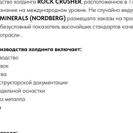
дство холдинга
ROCK CRUSHER
, расположенное в 1
изнание на международном уровне. Не случайно вед
MINERALS (NORDBERG)
размещала заказы на прои
 безусловный показатель высочайших стандартов кач
отрасли .
изводства холдинга включает:
водство
вок
тва
структорской документации
одельной оснастки
з металла
а
авода: