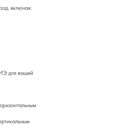
род, включая:
БИЭ для вашей
 горизонтальным
вертикальным