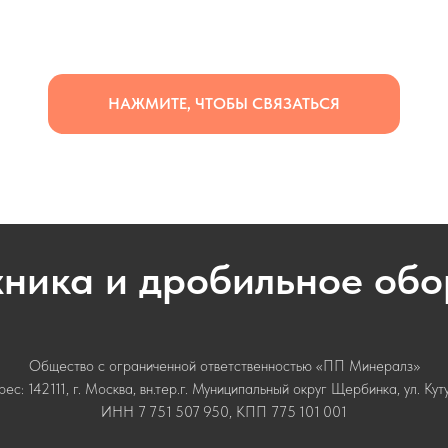
НАЖМИТЕ, ЧТОБЫ СВЯЗАТЬСЯ
хника и дробильное об
Общество с ограниченной ответственностью «ПП Минералз»
с: 142111, г. Москва, вн.тер.г. Муниципальный округ Щербинка, ул. Кутузо
ИНН 7 751 507 950, КПП 775 101 001