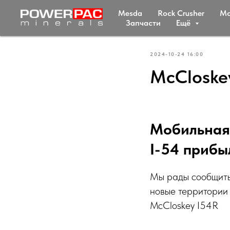
Mesda
Rock Crusher
Мc
Запчасти
Ещё
2024-10-24 16:00
McCloske
Мобильная 
I-54 прибы
Мы рады сообщить
новые территории
McCloskey I54R