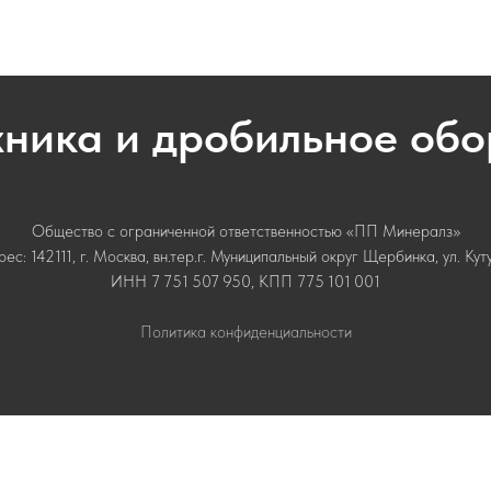
хника и дробильное об
Общество с ограниченной ответственностью «ПП Минералз»
с: 142111, г. Москва, вн.тер.г. Муниципальный округ Щербинка, ул. Кутузо
ИНН 7 751 507 950, КПП 775 101 001
Политика конфиденциальности